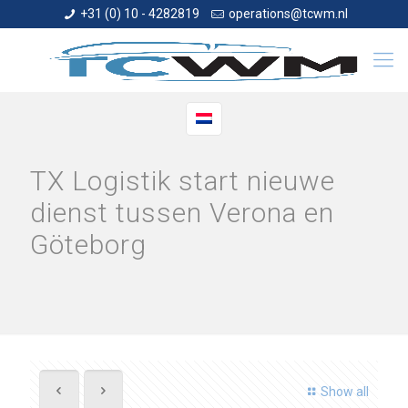
+31 (0) 10 - 4282819
operations@tcwm.nl
TX Logistik start nieuwe
dienst tussen Verona en
Göteborg
Show all