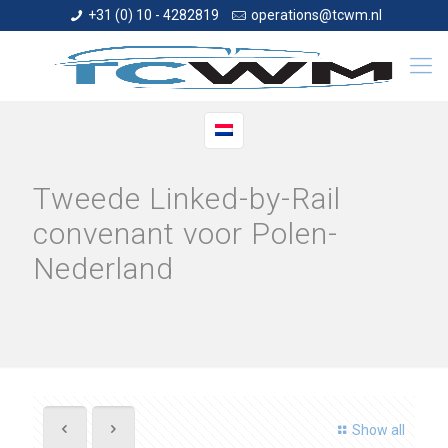
+31 (0) 10 - 4282819
operations@tcwm.nl
Tweede Linked-by-Rail
convenant voor Polen-
Nederland
Show all