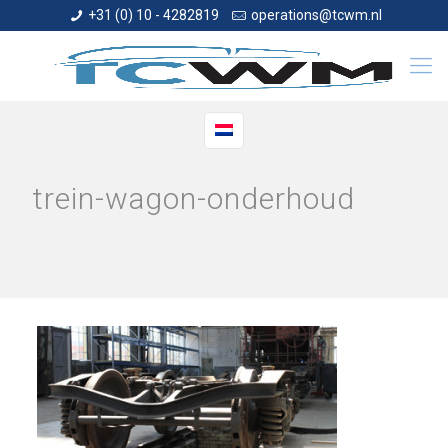
+31 (0) 10 - 4282819
operations@tcwm.nl
trein-wagon-onderhoud