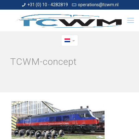
+31 (0) 10 - 4282819
operations@tcwm.nl
TCWM-concept