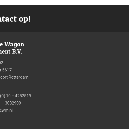
tact op!
re Wagon
nt B.V.
02
 5617
poort Rotterdam
 (0) 10 – 4282819
10 – 3032909
tcwm.nl