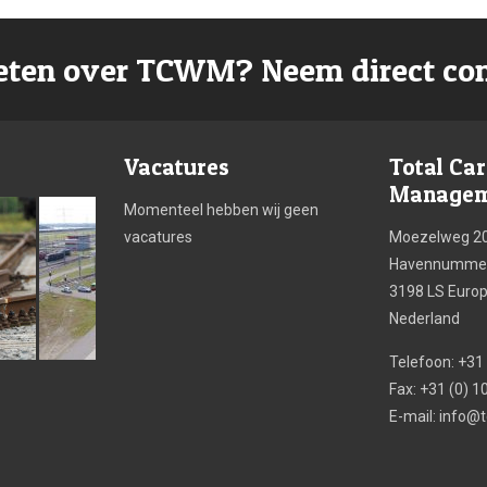
ten over TCWM? Neem direct con
Vacatures
Total Ca
Manageme
Momenteel hebben wij geen
vacatures
Moezelweg 2
Havennummer
3198 LS Euro
Nederland
Telefoon: +31
Fax: +31 (0) 
E-mail:
info@