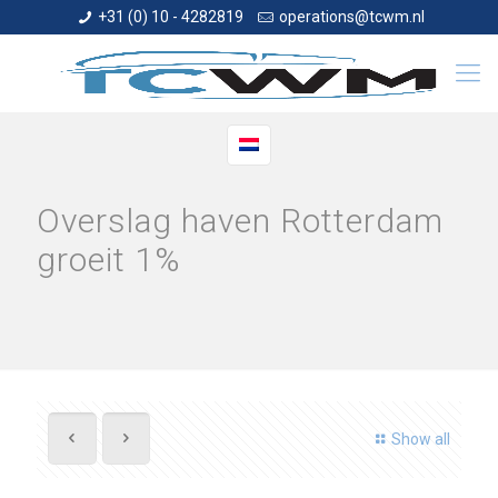
+31 (0) 10 - 4282819
operations@tcwm.nl
Overslag haven Rotterdam
groeit 1%
Show all