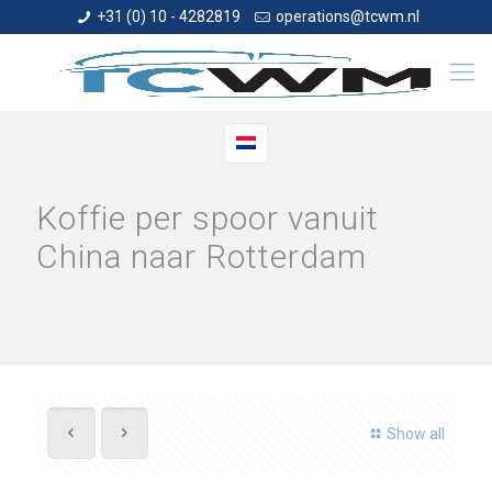
+31 (0) 10 - 4282819
operations@tcwm.nl
Koffie per spoor vanuit
China naar Rotterdam
Show all