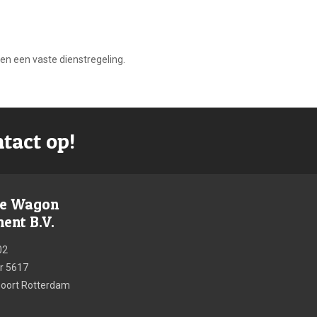
n een vaste dienstregeling.
tact op!
re Wagon
nt B.V.
02
 5617
poort Rotterdam