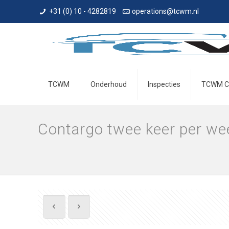
+31 (0) 10 - 4282819
operations@tcwm.nl
TCWM
Onderhoud
Inspecties
TCWM C
Contargo twee keer per w