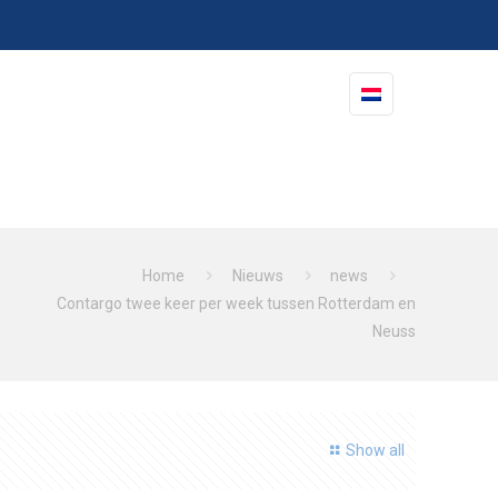
Home
Nieuws
news
Contargo twee keer per week tussen Rotterdam en
Neuss
Show all