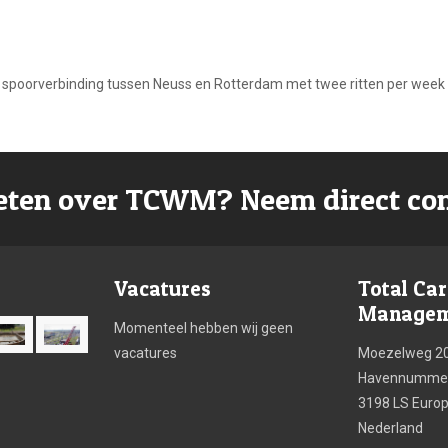
 spoorverbinding tussen Neuss en Rotterdam met twee ritten per week e
ten over TCWM? Neem direct con
Vacatures
Total Ca
Manageme
Momenteel hebben wij geen
vacatures
Moezelweg 2
Havennummer
3198 LS Euro
Nederland