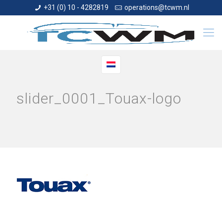
+31 (0) 10 - 4282819
operations@tcwm.nl
slider_0001_Touax-logo