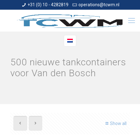
+31 (0) 10 - 4282819
operations@tcwm.nl
500 nieuwe tankcontainers
voor Van den Bosch
Show all